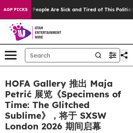
igan Win: “People Are Sick and Tired of This Politics o
AGP PICKS
HOFA Gallery 推出 Maja
Petrić 展览《Specimens of
Time: The Glitched
Sublime》，将于 SXSW
London 2026 期间启幕