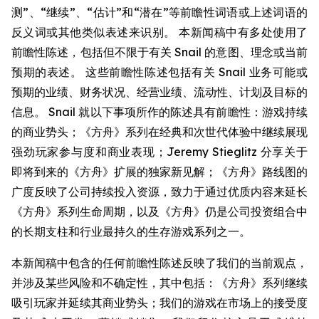
测”、“继续”、“估计”和“潜在”等前瞻性词语或上述词语的
反义词或其他类似表述来识别。 本新闻稿中有多处使用了
前瞻性陈述，包括但不限于有关 Snail 的意图、理念或当前
预期的表述。 这些前瞻性陈述包括有关 Snail 业务可能或
预期的业绩、财务状况、经营业绩、流动性、计划及目标的
信息。 Snail 就以下事项所作的陈述具有前瞻性：游戏持续
的商业势头；《方舟》系列在经典和次世代体验中继续展现
强劲玩家参与度和商业表现；Jeremy Stieglitz 分享关于
即将到来的《方舟》扩展的独家新见解；《方舟》路线图的
广度反映了公司持续投入资源，致力于通过优质内容来延长
《方舟》系列生命周期，以及《方舟》仍是公司投资组合中
的长期支柱和行业最持久的生存游戏系列之一。
本新闻稿中包含的任何前瞻性陈述反映了我们的当前观点，
并涉及某些风险和不确定性，其中包括：《方舟》系列继续
吸引玩家并延续其商业势头；我们的游戏在市场上的接受度