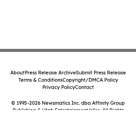
About
Press Release Archive
Submit Press Release
Terms & Conditions
Copyright/DMCA Policy
Privacy Policy
Contact
© 1995-2026 Newsmatics Inc. dba Affinity Group
Publishing & Utah Entertainment Wire. All Rights
Reserved.
Cookie Settings / Your Privacy Choices